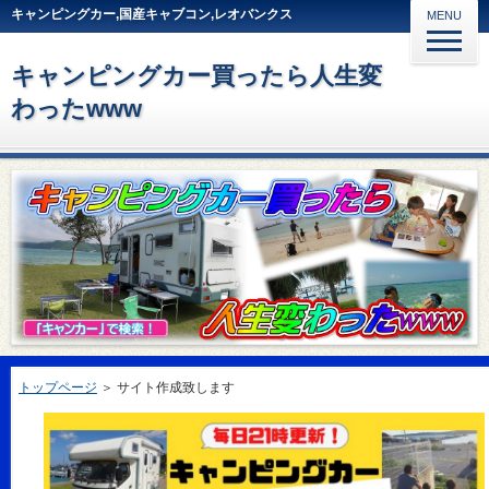
キャンピングカー,国産キャブコン,レオバンクス
MENU
キャンピングカー買ったら人生変
わったwww
トップページ
＞
サイト作成致します