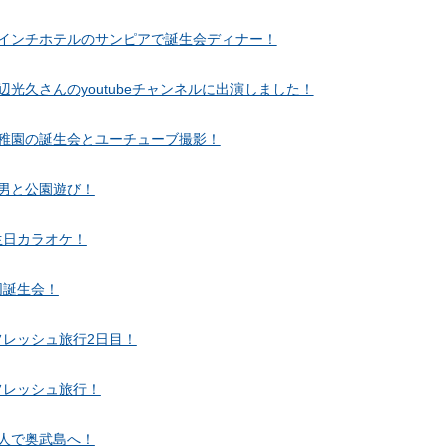
インチホテルのサンピアで誕生会ディナー！
辺光久さんのyoutubeチャンネルに出演しました！
稚園の誕生会とユーチューブ撮影！
男と公園遊び！
生日カラオケ！
同誕生会！
フレッシュ旅行2日目！
フレッシュ旅行！
3人で奥武島へ！