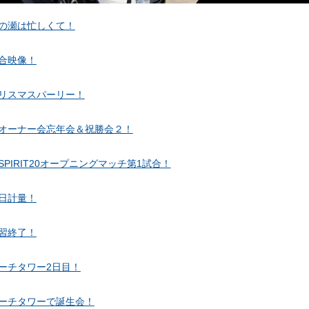
の瀬は忙しくて！
合映像！
リスマスパーリー！
オーナー会忘年会＆祝勝会２！
-SPIRIT20オープニングマッチ第1試合！
日計量！
習終了！
ーチタワー2日目！
ーチタワーで誕生会！