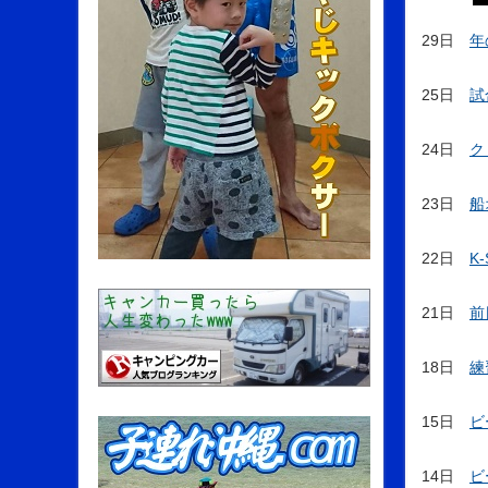
29日
年
25日
試
24日
ク
23日
船
22日
K
21日
前
18日
練
15日
ビ
14日
ビ