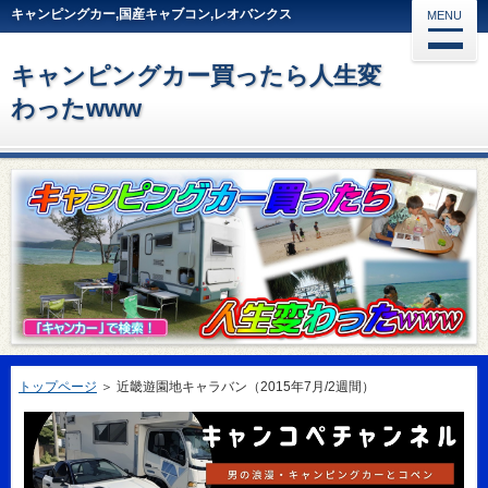
キャンピングカー,国産キャブコン,レオバンクス
MENU
キャンピングカー買ったら人生変
わったwww
トップページ
＞
近畿遊園地キャラバン（2015年7月/2週間）