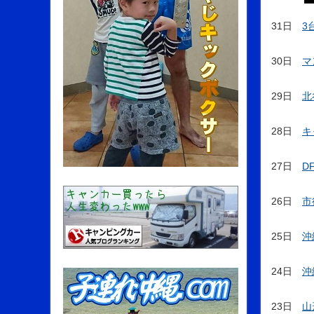
31日
3
30日
マ
29日
北
28日
キ
27日
D
26日
市
25日
沖
24日
沖
23日
山