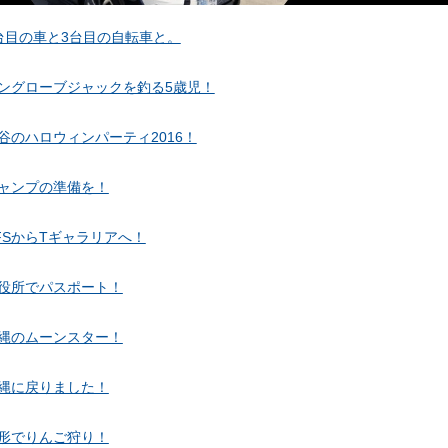
台目の車と3台目の自転車と。
ングローブジャックを釣る5歳児！
谷のハロウィンパーティ2016！
ャンプの準備を！
FSからTギャラリアへ！
役所でパスポート！
縄のムーンスター！
縄に戻りました！
形でりんご狩り！