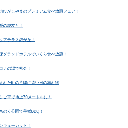
肉ひがしやまのプレミアム食べ放題フェア！
番の親友と！
クアテラス錦が丘！
保グランドホテルでいくら食べ放題！
ロナの湯で密会！
まれた町の片隅に遠い日の忘れ物
しご車で地上70メートルに！
ちのく公園で芋煮BBQ！
ンキューカット！