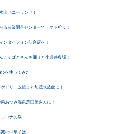
木山ベニーランド！
台市農業園芸センターでトマト狩り！
ィンタイフォン仙台店へ！
んこそばとさんさ踊りと小岩井農場！
rbnbを使ってみた！
ラゲドリーム館こと加茂水族館に！
形県あつみ温泉萬国屋さんに！
台コロナの湯！
楽苑の中華そば！