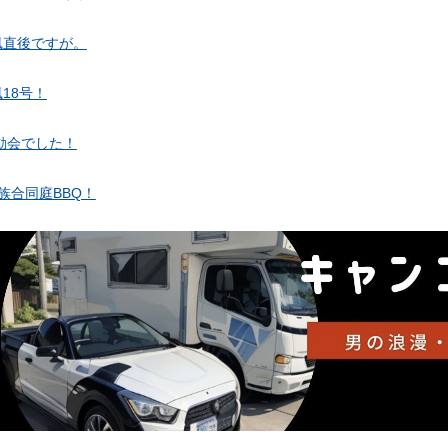
風直後ですが。
18号！
動会でした！
族合同庭BBQ！