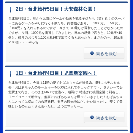
2日・台北旅行5日目！大安森林公園！
台北旅行5日目。朝から元気にゲームや動画を観る子供たち（笑）近くのスーパ
ーにあるゲームをやりに行く子供たち。両替機があり、「1000元」「500元」
「100元」を入れられるのですが、今まで100元しか両替したことがなかったの
ですが、今回、1000元を両替してみました。日本の感覚で言うと、10元玉×10
個と、残りのおつりは100元札9枚で出てくると思ったら、まさかの～、10元玉
×100個・・・やっち...
続きを読む
1日・台北旅行4日目！児童新楽園へ！
台北旅行4日目。今日は11時の便でおばあちゃんが帰る為、8時にホテルを出
発！おばあちゃんのルームキーをBOXに入れてチェックアウト。タクシーで台
北駅まで行き、そのままMRTで空港へ。順調に9時過ぎに桃園空港に到着し、
フードコートで朝食を。無事におばあちゃんは帰っていきました！おばあちゃ
んにとっては初めての台湾旅行、要所の観光地はだいたい回ったし、安くて美
味しいものもたくさん食べたし、足つぼマッサー...
続きを読む