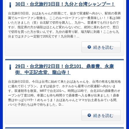
30日・台北旅行3日目！九分と台湾シャンプー！
台北旅行3日目。おばあちゃんの部屋にて。徒歩で双連駅へ向かい、駅前の香満
園でルーローファン朝食を。ここのルーローファンが一番美味しい！！私は3杯
いただきました（笑）台北駅で切符を購入し、九分へ。普通車でも行けるので
すが、指定席の方が値段はほとんど変わらないのに、絶対に座れるので、窓口
で切符を買った方が良いんです。九分の最寄り駅、瑞方駅に到着！ここから九
分まではタクシー定額で205元です！九分到着！...
続きを読む
29日・台北旅行2日目！台北101、鼎泰豊、永康
街、中正記念堂、龍山寺！
台北旅行2日目。今日は台湾に始めて来たおばあちゃんを、台湾の有名な観光地
に連れて行くプラン。まずは徒歩で、ホテルから最寄りの双連駅へ向かいま
す。双連朝市を散策。MRTで台北101へ。時間は11時で、台北101の鼎泰豊のオ
ープンが丁度11時。幸運にも待ち時間０で鼎泰豊へ入る事が出来ました！鼎泰
豊はやっぱりﾏｲｳｰ！めちゃうま！おばあちゃんとママがお土産をみている間、
パパと子供たちは外で待ちました。D...
続きを読む