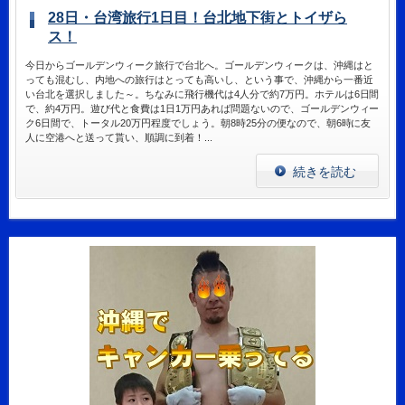
28日・台湾旅行1日目！台北地下街とトイザら
ス！
今日からゴールデンウィーク旅行で台北へ。ゴールデンウィークは、沖縄はと
っても混むし、内地への旅行はとっても高いし、という事で、沖縄から一番近
い台北を選択しました～。ちなみに飛行機代は4人分で約7万円。ホテルは6日間
で、約4万円。遊び代と食費は1日1万円あれば問題ないので、ゴールデンウィー
ク6日間で、トータル20万円程度でしょう。朝8時25分の便なので、朝6時に友
人に空港へと送って貰い、順調に到着！...
続きを読む